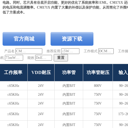
电路。同时，芯片具有谷底开启功能，更好的优化了系统效率和 EMI。CM171X
的电压和电流调整率。CM171X 内置了大量的补偿以及保护功能，从而简化了外围电
低了方案成本。
官方商城
资源下载
产品名
推荐应用
工作模式
工作
重置
功耗
能效
工作频率
VDD耐压
功率管
功率管耐压
输入
≤65KHz
24V
内置BJT
800V
90~2
≤65KHz
24V
内置BJT
750V
90~2
≤65KHz
24V
内置BJT
750V
90~2
≤65KHz
24V
内置BJT
750V
175~2
≤65KHz
24V
内置BJT
750V
90~2