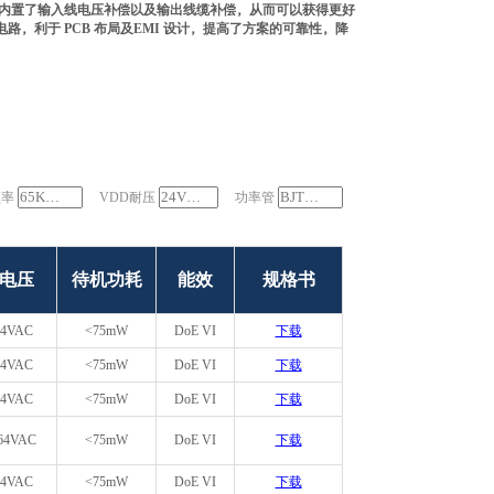
 还内置了输入线电压补偿以及输出线缆补偿，从而可以获得更好
路，利于 PCB 布局及EMI 设计，提高了方案的可靠性，降
频率
VDD耐压
功率管
电压
待机功耗
能效
规格书
64VAC
<75mW
DoE VI
下载
64VAC
<75mW
DoE VI
下载
64VAC
<75mW
DoE VI
下载
64VAC
<75mW
DoE VI
下载
64VAC
<75mW
DoE VI
下载