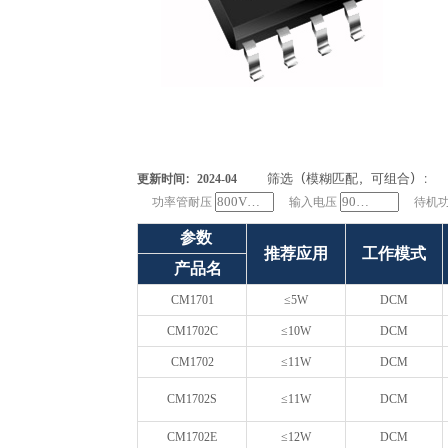
筛选（模糊匹配，可组合）：
更新时间：2024-04
功率管耐压
输入电压
待机
参数
推荐应用
工作模式
产品名
CM1701
≤5W
DCM
CM1702C
≤10W
DCM
CM1702
≤11W
DCM
CM1702S
≤11W
DCM
CM1702E
≤12W
DCM