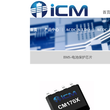
首
首页
产品中心
ACDC & LDO
ACDC-
￤
￤
￤
BMS-电池保护芯片